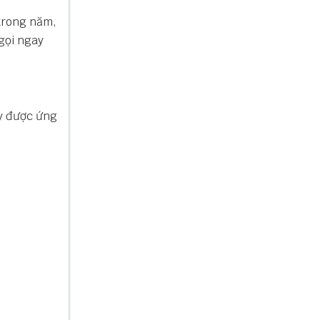
 trong năm,
 gọi ngay
ày được ứng