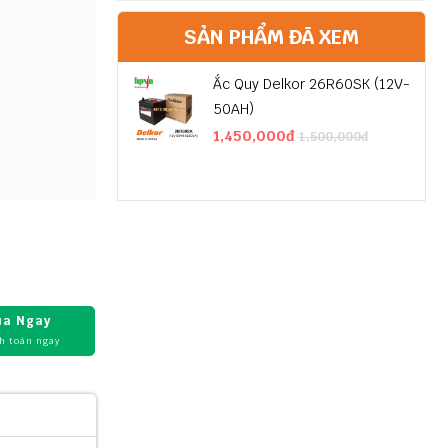
SẢN PHẨM ĐÃ XEM
Ắc Quy Delkor 26R60SK (12V-
50AH)
1,450,000đ
1,500,000đ
a Ngay
h toán ngay