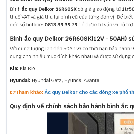
Bình
ắc quy Delkor 26R60SK
có giá giao động từ
1tr5
thuế VAT và giá thu lại bình cũ của từng đơn vị. Để biết
đến số hotline:
0813 39 39 79
để được tư vấn và hỗ trợ 
Bình ắc quy Delkor 26R60SK(12V - 50AH) s
Với dung lượng lên đến 50Ah và có thời hạn bảo hành 
dụng cho nhiều mục đích khác nhau và được sử dụng c
Kia:
Kia Rio
Hyundai:
Hyundai Getz, Hyundai Avante
👉Tham khảo:
Ắc quy Delkor cho các dòng xe phổ t
Quy định về chính sách bảo hành bình ắc q