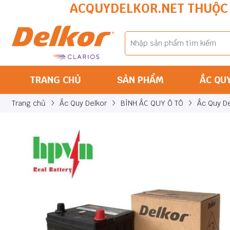
ACQUYDELKOR.NET THUỘC 
TRANG CHỦ
SẢN PHẨM
ẮC QU
Trang chủ
Ắc Quy Delkor
BÌNH ẮC QUY Ô TÔ
Ắc Quy D