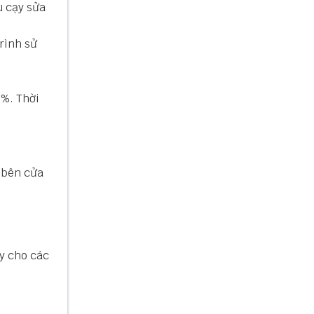
u cạy sửa
rình sử
%. Thời
 bên cửa
uy cho các