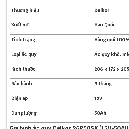
Thương hiệu
Delkor
Xuất xứ
Hàn Quốc
Tình trạng
Hàng mới 100
Loại ắc quy
Ắc quy khô, mi
Kích thước
206 x 172 x 2
Bảo hành
9 tháng
Điện áp
12V
Dung lượng
50Ah
Giá bình ắc quy Delkor 26R60SK (12V-50AH)