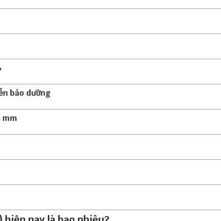
%
ễn bảo dưỡng
05 mm
 hiện nay là bao nhiêu?