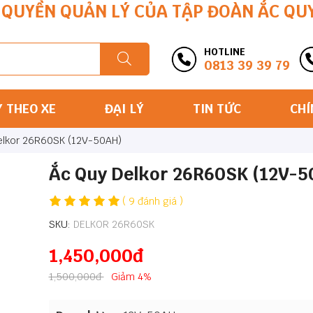
QUYỀN QUẢN LÝ CỦA TẬP ĐOÀN ẮC QU
HOTLINE
0813 39 39 79
Y THEO XE
ĐẠI LÝ
TIN TỨC
CHÍ
elkor 26R60SK (12V-50AH)
Ắc Quy Delkor 26R60SK (12V-5
( 9 đánh giá )
SKU:
DELKOR 26R60SK
1,450,000đ
1,500,000đ
Giảm 4%