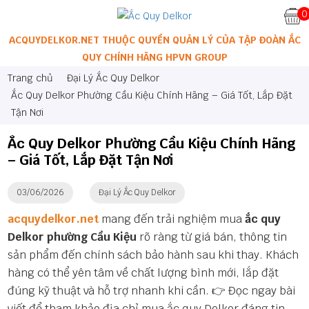
0
ACQUYDELKOR.NET THUỘC QUYỀN QUẢN LÝ CỦA TẬP ĐOÀN ẮC
QUY CHÍNH HÃNG HPVN GROUP
Trang chủ
Đại Lý Ắc Quy Delkor
Ắc Quy Delkor Phường Cầu Kiệu Chính Hãng – Giá Tốt, Lắp Đặt
Tận Nơi
Ắc Quy Delkor Phường Cầu Kiệu Chính Hãng
– Giá Tốt, Lắp Đặt Tận Nơi
03/06/2026
Đại Lý Ắc Quy Delkor
acquydelkor.net
mang đến trải nghiệm mua
ắc quy
Delkor phường Cầu Kiệu
rõ ràng từ giá bán, thông tin
sản phẩm đến chính sách bảo hành sau khi thay. Khách
hàng có thể yên tâm về chất lượng bình mới, lắp đặt
đúng kỹ thuật và hỗ trợ nhanh khi cần. 👉 Đọc ngay bài
viết để tham khảo địa chỉ mua ắc quy Delkor đáng tin