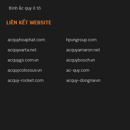
Bình ắc quy ô tô
LIÊN KẾT WEBSITE
acquyhoaphat.com
hpvngroup.com
acquyvarta.net
acquyamaron.net
acquygs.com.vn
acquybosch.vn
acquycolossus.vn
ac-quy.com
acquy-rocket.com
acquy-dongnai.vn