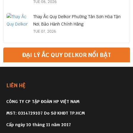
TUE 08, 2026
Thay Ắc Quy Delkor Phường Tân Sơn Hòa Tận
Nơi, Bảo Hành Chính Hãng
TUE 07, 2026
ĐẠI LÝ ẮC QUY DELKOR NỔI BẬT
LIÊN HỆ
CÔNG TY CP TẬP ĐOÀN HP VIỆT NAM
MST: 0314729107 Do Sở KHĐT TP.HCM
Cấp ngày 10 tháng 11 năm 2017