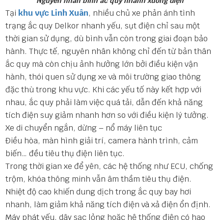
Nguyên nhân bình ắc quy nhanh xuống điện
Tại
khu vực Linh Xuân
, nhiều chủ xe phản ánh tình
trạng ắc quy Delkor nhanh yếu, sụt điện chỉ sau một
thời gian sử dụng, dù bình vẫn còn trong giai đoạn bảo
hành. Thực tế, nguyên nhân không chỉ đến từ bản thân
ắc quy mà còn chịu ảnh hưởng lớn bởi điều kiện vận
hành, thói quen sử dụng xe và môi trường giao thông
đặc thù trong khu vực. Khi các yếu tố này kết hợp với
nhau, ắc quy phải làm việc quá tải, dẫn đến khả năng
tích điện suy giảm nhanh hơn so với điều kiện lý tưởng.
Xe di chuyển ngắn, dừng – nổ máy liên tục
Điều hòa, màn hình giải trí, camera hành trình, cảm
biến… đều tiêu thụ điện liên tục.
Trong thời gian xe để yên, các hệ thống như ECU, chống
trộm, khóa thông minh vẫn âm thầm tiêu thụ điện.
Nhiệt độ cao khiến dung dịch trong ắc quy bay hơi
nhanh, làm giảm khả năng tích điện và xả điện ổn định.
Máy phát yếu, dây sạc lỏng hoặc hệ thống điện có hao