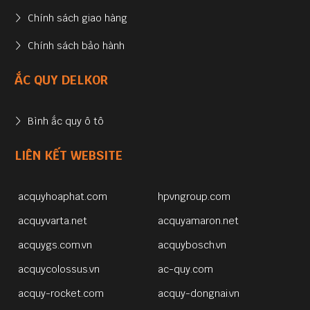
Chính sách giao hàng
Chính sách bảo hành
ẮC QUY DELKOR
Bình ắc quy ô tô
LIÊN KẾT WEBSITE
acquyhoaphat.com
hpvngroup.com
acquyvarta.net
acquyamaron.net
acquygs.com.vn
acquybosch.vn
acquycolossus.vn
ac-quy.com
acquy-rocket.com
acquy-dongnai.vn