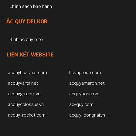
Chính sách bảo hành
ẮC QUY DELKOR
Bình ắc quy ô tô
LIÊN KẾT WEBSITE
acquyhoaphat.com
hpvngroup.com
acquyvarta.net
acquyamaron.net
acquygs.com.vn
acquybosch.vn
acquycolossus.vn
ac-quy.com
acquy-rocket.com
acquy-dongnai.vn