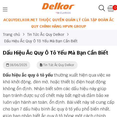
0
ACQUYDELKOR.NET THUỘC QUYỀN QUẢN LÝ CỦA TẬP ĐOÀN ẮC
QUY CHÍNH HÃNG HPVN GROUP
Trang chủ
Tin Tức Ắc Quy Delkor
Dấu Hiệu Ắc Quy Ô Tô Yếu Mà Bạn Cần Biết
Dấu Hiệu Ắc Quy Ô Tô Yếu Mà Bạn Cần Biết
18/06/2025
Tin Tức Ắc Quy Delkor
Dấu hiệu ắc quy ô tô yếu
thường xuất hiện qua việc xe
khó khởi động, đèn mờ, hoặc thiết bị điện hoạt động
không ổn định. Nhận biết sớm các dấu hiệu này giúp
bạn tránh được sự cố chết máy bất ngờ và đảm bảo xe
luôn vận hành an toàn, ổn định. Bài viết này sẽ cung cấp
cho bạn 7 dấu hiệu bình ắc quy ô tô yếu phổ biến nhất,
giúp bạn nhận biết ắc quy ô tô hỏng một cách chính