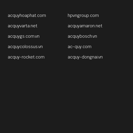
acquyhoaphat.com
hpvngroup.com
acquyvarta.net
acquyamaron.net
acquygs.com.vn
acquybosch.vn
acquycolossus.vn
ac-quy.com
acquy-rocket.com
acquy-dongnai.vn