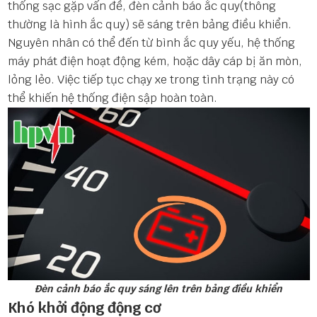
thống sạc gặp vấn đề, đèn cảnh báo ắc quy(thông
thường là hình ắc quy) sẽ sáng trên bảng điều khiển.
Nguyên nhân có thể đến từ bình ắc quy yếu, hệ thống
máy phát điện hoạt động kém, hoặc dây cáp bị ăn mòn,
lỏng lẻo. Việc tiếp tục chạy xe trong tình trạng này có
thể khiến hệ thống điện sập hoàn toàn.
Đèn cảnh báo ắc quy sáng lên trên bảng điều khiển
Khó khởi động động cơ