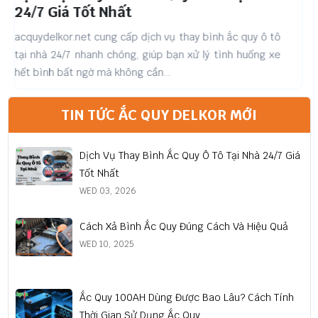
24/7 Giá Tốt Nhất
acquydelkor.net cung cấp dịch vụ thay bình ắc quy ô tô
Ắ
tại nhà 24/7 nhanh chóng, giúp bạn xử lý tình huống xe
v
hết bình bất ngờ mà không cần...
t
TIN TỨC ẮC QUY DELKOR MỚI
Dịch Vụ Thay Bình Ắc Quy Ô Tô Tại Nhà 24/7 Giá
Tốt Nhất
WED 03, 2026
Cách Xả Bình Ắc Quy Đúng Cách Và Hiệu Quả
WED 10, 2025
Ắc Quy 100AH Dùng Được Bao Lâu? Cách Tính
Thời Gian Sử Dụng Ắc Quy