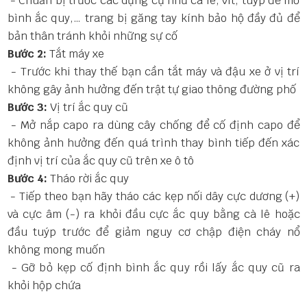
- Chuẩn bị trước các dụng cụ như cà lê, vít, tuýp để mở
bình ắc quy,… trang bị găng tay kính bảo hộ đầy đủ để
bản thân tránh khỏi những sự cố
Bước 2:
Tắt máy xe
- Trước khi thay thế bạn cần tắt máy và đậu xe ở vị trí
không gây ảnh hưởng đến trật tự giao thông đường phố
Bước 3:
Vị trí ắc quy cũ
- Mở nắp capo ra dùng cây chống để cố định capo để
không ảnh hưởng đến quá trình thay bình tiếp đến xác
định vị trí của ắc quy cũ trên xe ô tô
Bước 4:
Tháo rời ắc quy
- Tiếp theo bạn hãy tháo các kẹp nối dây cực dương (+)
và cực âm (-) ra khỏi đầu cực ắc quy bằng cà lê hoặc
đầu tuýp trước để giảm nguy cơ chập điện cháy nổ
không mong muốn
- Gỡ bỏ kẹp cố định bình ắc quy rồi lấy ắc quy cũ ra
khỏi hộp chứa