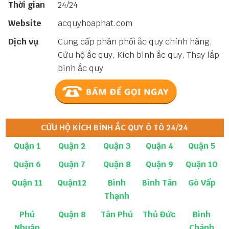
Thời gian
24/24
Website
acquyhoaphat.com
Dịch vụ
Cung cấp phân phối ắc quy chính hãng,
Cứu hộ ắc quy, Kích bình ắc quy, Thay lắp
bình ắc quy
CỨU HỘ KÍCH BÌNH ẮC QUY Ô TÔ 24/24
Quận 1
Quận 2
Quận 3
Quận 4
Quận 5
Quận 6
Quận 7
Quận 8
Quận 9
Quận 10
Quận 11
Quận12
Bình
Bình Tân
Gò Vấp
Thạnh
Phú
Quận 8
Tân Phú
Thủ Đức
Bình
Nhuận
Chánh