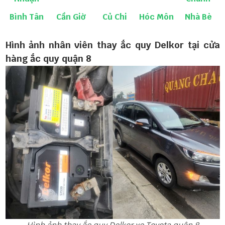
Bình Tân
Cần Giờ
Củ Chi
Hóc Môn
Nhà Bè
Hình ảnh nhân viên thay ắc quy Delkor tại cửa
hàng ắc quy quận 8