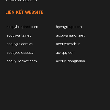
LIÊN KẾT WEBSITE
acquyhoaphat.com
hpvngroup.com
acquyvarta.net
acquyamaron.net
acquygs.com.vn
acquybosch.vn
acquycolossus.vn
ac-quy.com
acquy-rocket.com
acquy-dongnai.vn