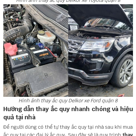
Hình ảnh thay ắc quy Delkor xe Toyota quận 8
Hình ảnh thay ắc quy Delkor xe Ford quận 8
Hướng dẫn thay ắc quy nhanh chóng và hiệu
quả tại nhà
Để người dùng có thể tự thay ắc quy tại nhà sau khi mua
ắc quy tại các đại lý ắc quy
.
Sau đây sẽ là quy trình
thay