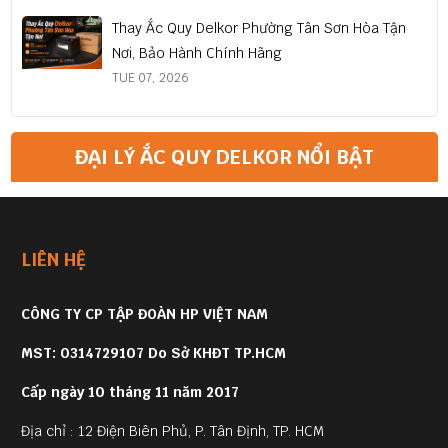
Thay Ắc Quy Delkor Phường Tân Sơn Hòa Tận
Nơi, Bảo Hành Chính Hãng
TUE 07, 2026
ĐẠI LÝ ẮC QUY DELKOR NỔI BẬT
LIÊN HỆ
CÔNG TY CP TẬP ĐOÀN HP VIỆT NAM
MST: 0314729107 Do Sở KHĐT TP.HCM
Cấp ngày 10 tháng 11 năm 2017
Địa chỉ : 12 Điện Biên Phủ, P. Tân Định, TP. HCM