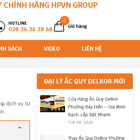
Y CHÍNH HÃNG HPVN GROUP
0
HOTLINE
Giỏ hàng
028 36 36 38 68
NH SÁCH
VIDEO
LIÊN HỆ
ĐẠI LÝ ẮC QUY DELKOR MỚI
Cửa Hàng Ắc Quy Delkor
g dịch vụ tư
Phường Bảy Hiền – Giá Minh
nh
Bạch, Lắp Đặt Nhanh
TUE 08, 2026
Thay Ắc Quy Delkor Phường