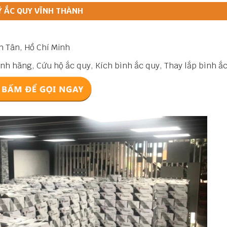
Ý ẮC QUY VĨNH THÀNH
h Tân, Hồ Chí Minh
nh hãng, Cứu hộ ắc quy, Kích bình ắc quy, Thay lắp bình ắ