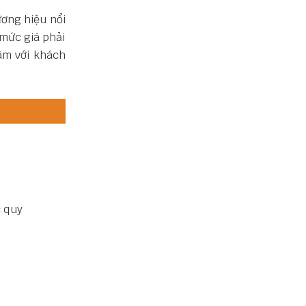
ơng hiệu nổi
 mức giá phải
âm với khách
c quy